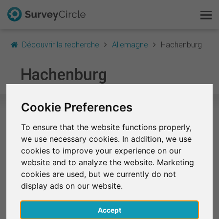
Découvrir la recherche
Allemagne
Hachenburg
C'est SurveyCircle
Hachenburg
Survey Ranking
Cookie Preferences
Explorer la recherche
To ensure that the website functions properly,
Sélection d'études de recherche à
we use necessary cookies. In addition, we use
FAQ
Hachenburg
cookies to improve your experience on our
website and to analyze the website. Marketing
Actuellement, aucune étude de Hachenburg n'est
S'inscrire gratuitement
cookies are used, but we currently do not
disponible sur SurveyCircle.
display ads on our website.
S'inscrire
Sélection d'études déjà terminées
Accept
English