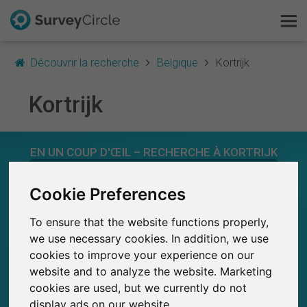
Découvrir la recherche
Belgique
Kortrijk
Kortrijk
C'est SurveyCircle
EN UN COUP D'ŒIL – RECHERCHE À KORTRIJK
Survey Ranking
0
Cookie Preferences
Explorer la recherche
SurveyCircle
Études récemment publiées sur
Études publiées jusqu'à présent sur
0
To ensure that the website functions properly,
SurveyCircle
FAQ
we use necessary cookies. In addition, we use
cookies to improve your experience on our
S'inscrire gratuitement
website and to analyze the website. Marketing
cookies are used, but we currently do not
0
S'inscrire
SurveyCircle
display ads on our website.