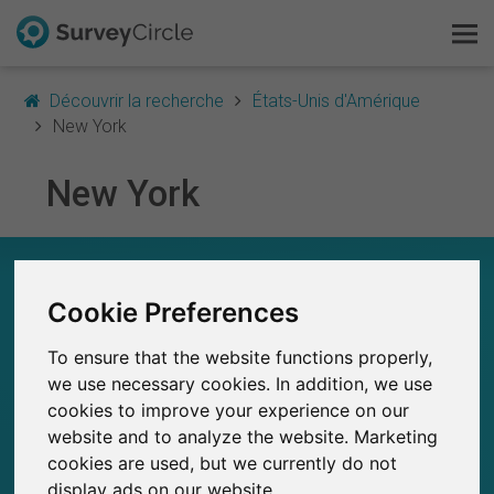
Découvrir la recherche
États-Unis d'Amérique
New York
New York
C'est SurveyCircle
Survey Ranking
EN UN COUP D'ŒIL – RECHERCHE À NEW
YORK
Cookie Preferences
Explorer la recherche
0
To ensure that the website functions properly,
FAQ
SurveyCircle
we use necessary cookies. In addition, we use
Études récemment publiées sur
Études publiées jusqu'à présent sur
0
SurveyCircle
cookies to improve your experience on our
S'inscrire gratuitement
website and to analyze the website. Marketing
cookies are used, but we currently do not
S'inscrire
display ads on our website.