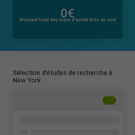
0
€
Montant total des dons promis
0
€
Montant total des bons d'achat tirés au sort
Sélection d'études de recherche à
New York
+
??
Baby Phat Brand Awareness/Perception
Fashion Institute of Technology