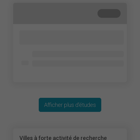
Terminé
Lorem ipsum dolor sit amet, consectetur
adipisicing elit. Cum, nemo?
Lorem ipsum dolor
Lorem ipsum dolor
Lorem ipsum dolor
Afficher plus d'études
Villes à forte activité de recherche