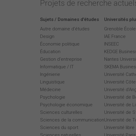
Projets de recherche actuels
Sujets / Domaines d'études
Universités plu
Autre domaine d'études
Grenoble Écol
Design
IAE France
Économie politique
INSEEC
Éducation
KEDGE Busines
Gestion d'entreprise
Nantes Universi
Informatique / IT
SKEMA Busines
Ingénierie
Université Cath
Linguistique
Université Côte
Médecine
Université d'An
Psychologie
Université de 
Psychologie économique
Université de Li
Sciences culturelles
Université de 
Sciences de la communication
Université de T
Sciences du sport
Université libre
Sciences naturelles
Université Par