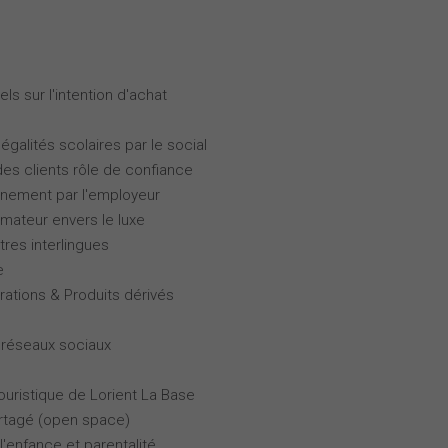
ls sur l'intention d'achat
galités scolaires par le social
des clients rôle de confiance
gnement par l'employeur
ateur envers le luxe
tres interlingues
e
rations & Produits dérivés
 réseaux sociaux
touristique de Lorient La Base
partagé (open space)
l'enfance et parentalité