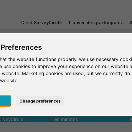
C'est SurveyCircle
Trouver des participants
S
 Preferences
burg
hat the website functions properly, we use necessary cooki
we use cookies to improve your experience on our website 
 website. Marketing cookies are used, but we currently do 
 website.
pt
Change preferences
0
urveyCircle
en minutes
Nombre 
 aux études
Assistance fournie
RG
 aux études
Assistance reçue
Évaluati
0
urveyCircle
en minutes