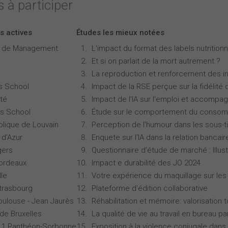
 à participer
s actives
Études les mieux notées
e de Management
L'impact du format des labels nutritionne
Et si on parlait de la mort autrement ?
La reproduction et renforcement des iné
s School
Impact de la RSE perçue sur la fidélité 
té
Impact de l'IA sur l'emploi et accompa
s School
Étude sur le comportement du consomm
olique de Louvain
Perception de l'humour dans les sous-ti
 d'Azur
Enquete sur l'IA dans la relation bancair
gers
Questionnaire d'étude de marché : Illust
Bordeaux
Impact e durabilité des JO 2024
lle
Votre expérience du maquillage sur les
Strasbourg
Plateforme d'édition collaborative
oulouse - Jean Jaurès
Réhabilitation et mémoire: valorisation 
 de Bruxelles
La qualité de vie au travail en bureau 
is 1 Panthéon-Sorbonne
Exposition à la violence conjugale dans 