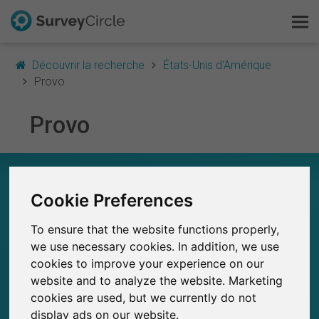
Découvrir la recherche
États-Unis d'Amérique
Provo
Provo
C'est SurveyCircle
Survey Ranking
EN UN COUP D'ŒIL – RECHERCHE À PROVO
Cookie Preferences
Explorer la recherche
0
SurveyCircle
To ensure that the website functions properly,
FAQ
Études récemment publiées sur
Études publiées jusqu'à présent sur
0
we use necessary cookies. In addition, we use
SurveyCircle
cookies to improve your experience on our
S'inscrire gratuitement
website and to analyze the website. Marketing
cookies are used, but we currently do not
S'inscrire
display ads on our website.