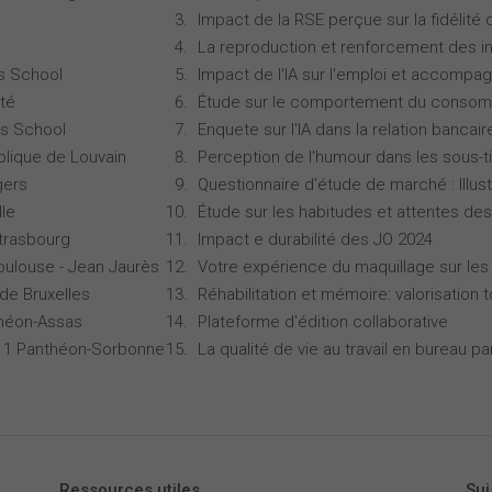
Impact de la RSE perçue sur la fidélité 
La reproduction et renforcement des iné
s School
Impact de l'IA sur l'emploi et accompa
té
Étude sur le comportement du consomm
s School
Enquete sur l'IA dans la relation bancair
olique de Louvain
Perception de l'humour dans les sous-ti
gers
Questionnaire d'étude de marché : Illust
lle
Étude sur les habitudes et attentes d
Strasbourg
Impact e durabilité des JO 2024
oulouse - Jean Jaurès
Votre expérience du maquillage sur les
 de Bruxelles
Réhabilitation et mémoire: valorisation 
théon-Assas
Plateforme d'édition collaborative
is 1 Panthéon-Sorbonne
La qualité de vie au travail en bureau 
Ressources utiles
Sui