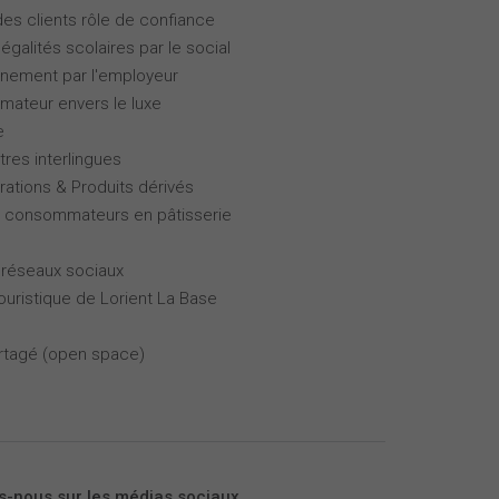
des clients rôle de confiance
galités scolaires par le social
gnement par l'employeur
ateur envers le luxe
e
tres interlingues
rations & Produits dérivés
es consommateurs en pâtisserie
 réseaux sociaux
touristique de Lorient La Base
partagé (open space)
s-nous sur les médias sociaux