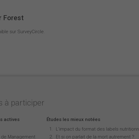
r Forest
ible sur SurveyCircle.
 à participer
s actives
Études les mieux notées
L'impact du format des labels nutritionne
e de Management
Et si on parlait de la mort autrement ?