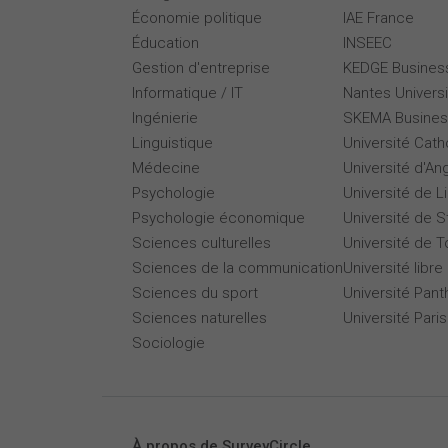
Économie politique
IAE France
Éducation
INSEEC
Gestion d'entreprise
KEDGE Busines
Informatique / IT
Nantes Universi
Ingénierie
SKEMA Busines
Linguistique
Université Cath
Médecine
Université d'An
Psychologie
Université de Li
Psychologie économique
Université de 
Sciences culturelles
Université de T
Sciences de la communication
Université libre
Sciences du sport
Université Pan
Sciences naturelles
Université Par
Sociologie
À propos de SurveyCircle