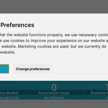
C'est SurveyCircle
Trouver des participants
S
 Preferences
hat the website functions properly, we use necessary cooki
we use cookies to improve your experience on our website 
ue
River Forest
 website. Marketing cookies are used, but we currently do 
 website.
pt
Change preferences
0
urveyCircle
en minutes
Nombre 
 aux études
Assistance fournie
REST
 aux études
Assistance reçue
Évaluati
0
urveyCircle
en minutes