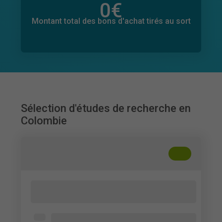
0
€
Montant total des dons promis
0
€
Montant total des bons d'achat tirés au sort
Sélection d'études de recherche en
Colombie
+
??
El impacto de la propaganda política de
las redes sociales
Colombianos