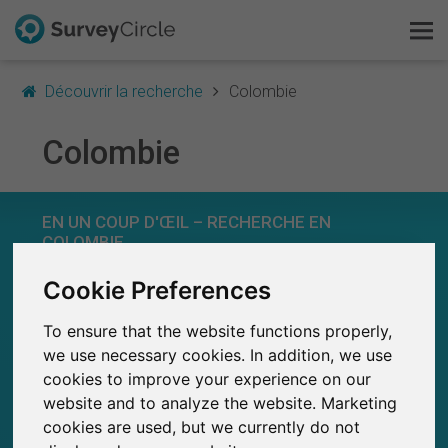
Découvrir la recherche
Colombie
Colombie
C'est SurveyCircle
EN UN COUP D'ŒIL – RECHERCHE EN
Survey Ranking
COLOMBIE
Explorer la recherche
Cookie Preferences
0
SurveyCircle
Études récemment publiées sur
Études publiées jusqu'à présent sur
To ensure that the website functions properly,
FAQ
0
SurveyCircle
we use necessary cookies. In addition, we use
cookies to improve your experience on our
S'inscrire gratuitement
website and to analyze the website. Marketing
cookies are used, but we currently do not
S'inscrire