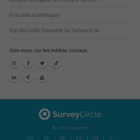
Podcasts scientifiques
Top des outils d'enquête sur SurveyCircle
Suis-nous sur les médias sociaux
© 2026 SurveyCircle
EN
DE
NL
ES
FR
IT