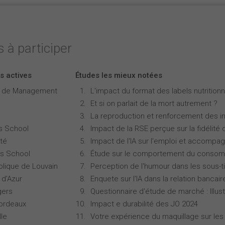
 à participer
s actives
Études les mieux notées
e de Management
L'impact du format des labels nutritionne
Et si on parlait de la mort autrement ?
La reproduction et renforcement des iné
s School
Impact de la RSE perçue sur la fidélité 
té
Impact de l'IA sur l'emploi et accompa
s School
Étude sur le comportement du consomm
olique de Louvain
Perception de l'humour dans les sous-ti
 d'Azur
Enquete sur l'IA dans la relation bancair
gers
Questionnaire d'étude de marché : Illust
Bordeaux
Impact e durabilité des JO 2024
lle
Votre expérience du maquillage sur les