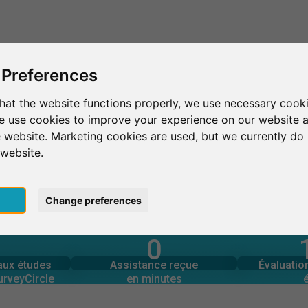
C'est SurveyCircle
Trouver des participants
S
 Preferences
hat the website functions properly, we use necessary cooki
we use cookies to improve your experience on our website 
 website. Marketing cookies are used, but we currently do 
 website.
pt
Change preferences
0
urveyCircle
en minutes
Nombre 
 aux études
Assistance fournie
 aux études
Assistance reçue
Évaluati
0
urveyCircle
en minutes