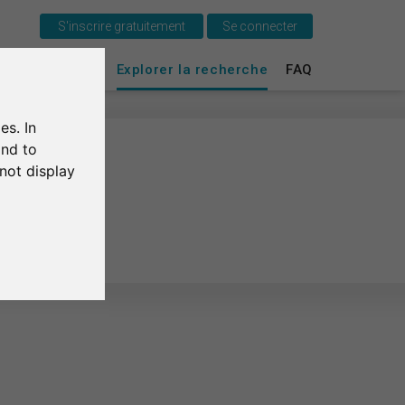
S'inscrire gratuitement
Se connecter
C'est SurveyCircle
urvey Ranking
Explorer la recherche
FAQ
Survey Ranking
es. In
Explorer la recherche
and to
not display
FAQ
S'inscrire gratuitement
S'inscrire
English
Deutsch