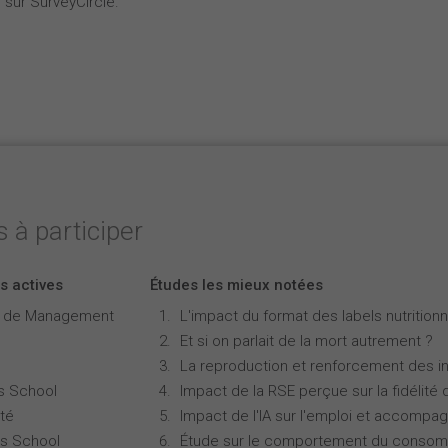
 sur SurveyCircle.
 à participer
s actives
Études les mieux notées
e de Management
L'impact du format des labels nutritionne
Et si on parlait de la mort autrement ?
La reproduction et renforcement des iné
s School
Impact de la RSE perçue sur la fidélité 
té
Impact de l'IA sur l'emploi et accompa
s School
Étude sur le comportement du consomm