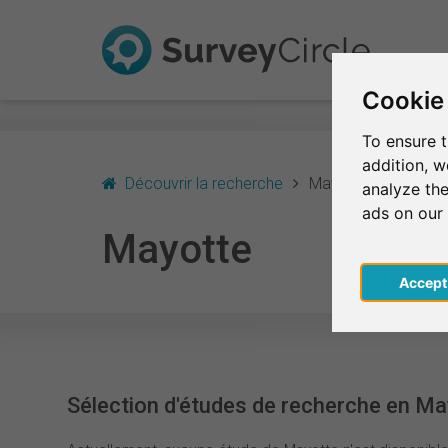
Cookie
To ensure t
addition, 
Découvrir la recherche
Mayotte
analyze the
ads on our
Mayotte
Acce
Sélection d'études de recherche en Ma