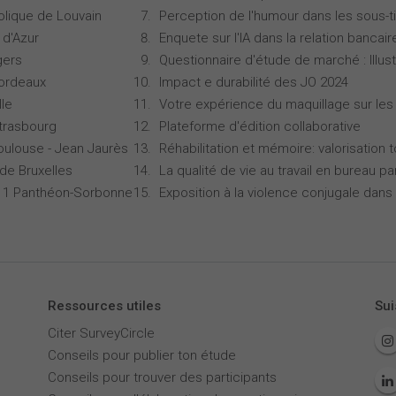
olique de Louvain
Perception de l'humour dans les sous-ti
 d'Azur
Enquete sur l'IA dans la relation bancair
gers
Questionnaire d'étude de marché : Illust
Bordeaux
Impact e durabilité des JO 2024
lle
Votre expérience du maquillage sur les
Strasbourg
Plateforme d'édition collaborative
oulouse - Jean Jaurès
Réhabilitation et mémoire: valorisation 
 de Bruxelles
La qualité de vie au travail en bureau 
is 1 Panthéon-Sorbonne
Exposition à la violence conjugale dans 
Ressources utiles
Sui
Citer SurveyCircle
Conseils pour publier ton étude
Conseils pour trouver des participants