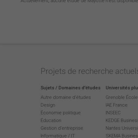
Actuellement, aucune étude de Mayotte n'est disponible
Projets de recherche actuels
Sujets / Domaines d'études
Universités plu
Autre domaine d'études
Grenoble Écol
Design
IAE France
Économie politique
INSEEC
Éducation
KEDGE Busines
Gestion d'entreprise
Nantes Universi
Informatique / IT
SKEMA Busines