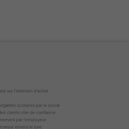
Nederlands
Español
Italiano
ls sur l'intention d'achat
galités scolaires par le social
des clients rôle de confiance
gnement par l'employeur
ateur envers le luxe