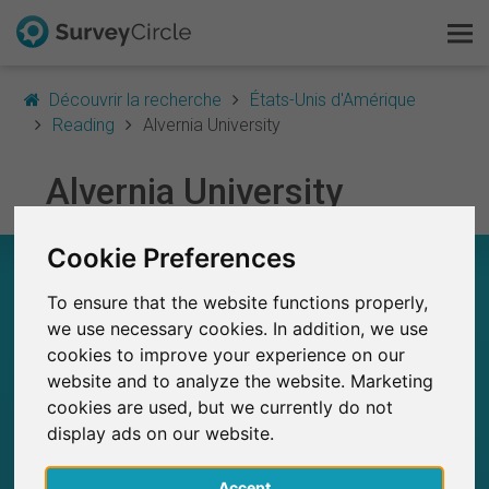
Découvrir la recherche
États-Unis d'Amérique
Reading
Alvernia University
C'est SurveyCircle
Alvernia University
Survey Ranking
Cookie Preferences
ALVERNIA UNIVERSITY – EN UN COUP D'ŒIL
Explorer la recherche
To ensure that the website functions properly,
0
FAQ
we use necessary cookies. In addition, we use
SurveyCircle
cookies to improve your experience on our
Études récemment publiées sur
Études publiées jusqu'à présent sur
0
website and to analyze the website. Marketing
S'inscrire gratuitement
SurveyCircle
cookies are used, but we currently do not
display ads on our website.
S'inscrire
Accept