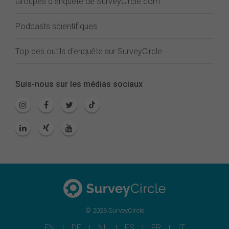
Groupes d'enquête de SurveyCircle.com
Podcasts scientifiques
Top des outils d'enquête sur SurveyCircle
Suis-nous sur les médias sociaux
© 2026 SurveyCircle
EN
DE
NL
ES
FR
IT