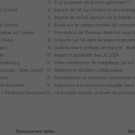
Et si on parlait de la mort autrement ?
s School
Impact de l'IA sur l'emploi et accompa
Impact de la RSE perçue sur la fidélité 
s School
Étude sur le comportement du consomm
olique de Louvain
Perception de l'humour dans les sous-ti
 d'Azur
Enquete sur l'IA dans la relation bancair
gers
Questionnaire d'étude de marché : Illust
lle
Impact e durabilité des JO 2024
Strasbourg
Votre expérience du maquillage sur les
oulouse - Jean Jaurès
Plateforme d'édition collaborative
ofail
Réhabilitation et mémoire: valorisation 
 de Bruxelles
Exposition à la violence conjugale dans 
is 1 Panthéon-Sorbonne
La mobilité interne, un levier de perfor
Ressources utiles
Sui