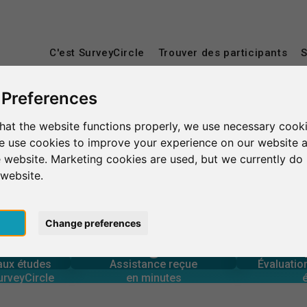
C'est SurveyCircle
Trouver des participants
S
 Preferences
hat the website functions properly, we use necessary cooki
ue
Azusa
Azusa Pacific University
we use cookies to improve your experience on our website 
 website. Marketing cookies are used, but we currently do 
rsity
 website.
pt
Change preferences
0
urveyCircle
en minutes
Nombre 
 aux études
Assistance fournie
ŒIL
 aux études
Assistance reçue
Évaluati
0
urveyCircle
en minutes