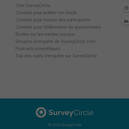
Citer SurveyCircle
Conseils pour publier ton étude
Conseils pour trouver des participants
Conseils pour l'élaboration du questionnaire
Études sur les médias sociaux
Groupes d'enquête de SurveyCircle.com
Podcasts scientifiques
Top des outils d'enquête sur SurveyCircle
© 2026 SurveyCircle