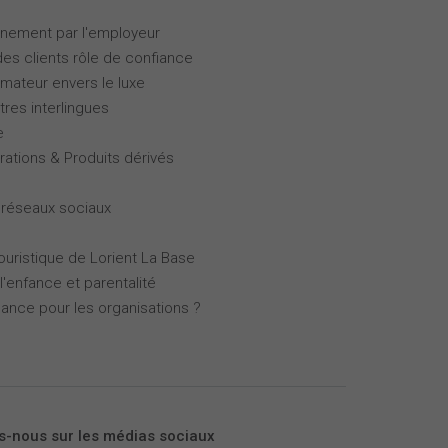
gnement par l'employeur
des clients rôle de confiance
ateur envers le luxe
tres interlingues
e
rations & Produits dérivés
 réseaux sociaux
touristique de Lorient La Base
l'enfance et parentalité
mance pour les organisations ?
s-nous sur les médias sociaux