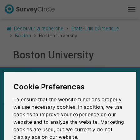
Découvrir la recherche
États-Unis d'Amérique
Boston
Boston University
Boston University
C'est SurveyCircle
Survey Ranking
BOSTON UNIVERSITY – EN UN COUP D'ŒIL
Cookie Preferences
Explorer la recherche
0
SurveyCircle
To ensure that the website functions properly,
FAQ
Études récemment publiées sur
Études publiées jusqu'à présent sur
0
we use necessary cookies. In addition, we use
SurveyCircle
cookies to improve your experience on our
S'inscrire gratuitement
website and to analyze the website. Marketing
cookies are used, but we currently do not
S'inscrire
display ads on our website.