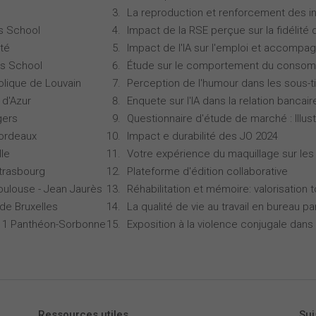
La reproduction et renforcement des iné
s School
Impact de la RSE perçue sur la fidélité 
té
Impact de l'IA sur l'emploi et accompa
s School
Étude sur le comportement du consomm
olique de Louvain
Perception de l'humour dans les sous-ti
 d'Azur
Enquete sur l'IA dans la relation bancair
gers
Questionnaire d'étude de marché : Illust
Bordeaux
Impact e durabilité des JO 2024
lle
Votre expérience du maquillage sur les
Strasbourg
Plateforme d'édition collaborative
oulouse - Jean Jaurès
Réhabilitation et mémoire: valorisation 
 de Bruxelles
La qualité de vie au travail en bureau 
is 1 Panthéon-Sorbonne
Exposition à la violence conjugale dans 
Ressources utiles
Sui