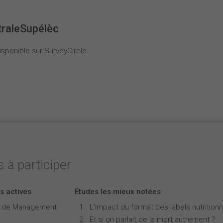
traleSupélèc
sponible sur SurveyCircle.
 à participer
s actives
Études les mieux notées
e de Management
L'impact du format des labels nutritionne
Et si on parlait de la mort autrement ?