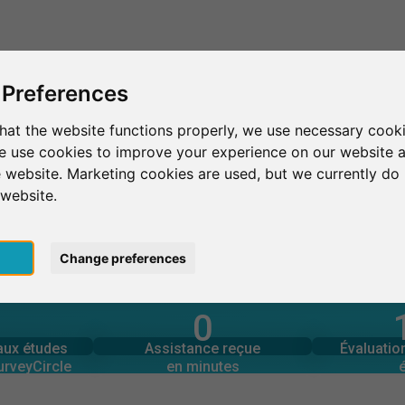
C'est SurveyCircle
Trouver des participants
S
 Preferences
hat the website functions properly, we use necessary cooki
we use cookies to improve your experience on our website 
vette
CentraleSupélèc
 website. Marketing cookies are used, but we currently do 
 website.
pt
Change preferences
0
urveyCircle
en minutes
Nombre 
 aux études
Assistance fournie
 aux études
Assistance reçue
Évaluati
0
urveyCircle
en minutes