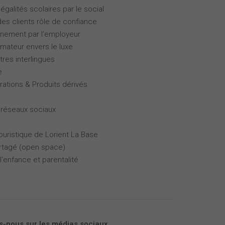
galités scolaires par le social
des clients rôle de confiance
gnement par l'employeur
ateur envers le luxe
tres interlingues
e
rations & Produits dérivés
 réseaux sociaux
touristique de Lorient La Base
partagé (open space)
l'enfance et parentalité
s-nous sur les médias sociaux