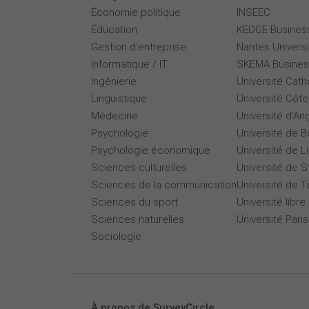
Économie politique
INSEEC
Éducation
KEDGE Busines
Gestion d'entreprise
Nantes Universi
Informatique / IT
SKEMA Busines
Ingénierie
Université Cath
Linguistique
Université Côte
Médecine
Université d'An
Psychologie
Université de 
Psychologie économique
Université de Li
Sciences culturelles
Université de 
Sciences de la communication
Université de T
Sciences du sport
Université libre
Sciences naturelles
Université Par
Sociologie
À propos de SurveyCircle