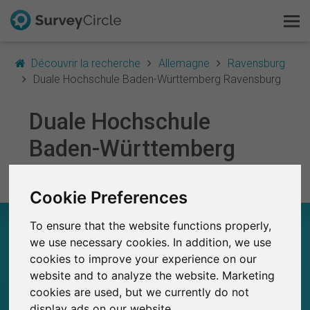
Découvrir la recherche
Allemagne
Ravensburg
Duale Hochschule Baden-Württemberg Ravensburg
Duale Hochschule
C'est SurveyCircle
Baden-Württemberg
Survey Ranking
Ravensburg
Explorer la recherche
Cookie Preferences
DUALE HOCHSCHULE BADEN-WÜRTTEMBERG
To ensure that the website functions properly,
FAQ
RAVENSBURG – EN UN COUP D'ŒIL
we use necessary cookies. In addition, we use
cookies to improve your experience on our
S'inscrire gratuitement
0
website and to analyze the website. Marketing
SurveyCircle
cookies are used, but we currently do not
Études récemment publiées sur
Études publiées jusqu'à présent sur
S'inscrire
display ads on our website.