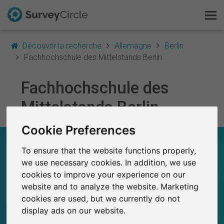
Découvrir la recherche
Allemagne
Berlin
Fachhochschule des Mittelstands Berlin
Fachhochschule des
C'est SurveyCircle
Mittelstands Berlin
Survey Ranking
Cookie Preferences
Explorer la recherche
FACHHOCHSCHULE DES MITTELSTANDS
To ensure that the website functions properly,
BERLIN – EN UN COUP D'ŒIL
FAQ
we use necessary cookies. In addition, we use
cookies to improve your experience on our
0
S'inscrire gratuitement
SurveyCircle
website and to analyze the website. Marketing
Études récemment publiées sur
Études publiées jusqu'à présent sur
0
cookies are used, but we currently do not
SurveyCircle
S'inscrire
display ads on our website.