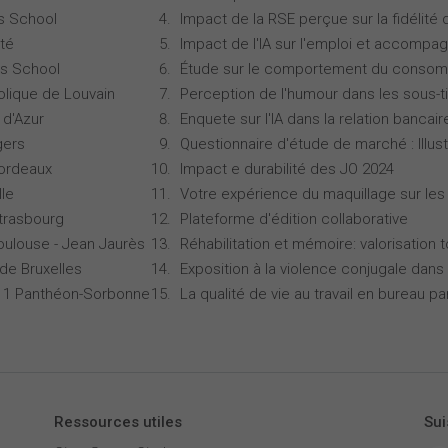
s School
Impact de la RSE perçue sur la fidélité 
té
Impact de l'IA sur l'emploi et accompa
s School
Étude sur le comportement du consomm
olique de Louvain
Perception de l'humour dans les sous-ti
 d'Azur
Enquete sur l'IA dans la relation bancair
gers
Questionnaire d'étude de marché : Illust
Bordeaux
Impact e durabilité des JO 2024
lle
Votre expérience du maquillage sur les
Strasbourg
Plateforme d'édition collaborative
oulouse - Jean Jaurès
Réhabilitation et mémoire: valorisation 
 de Bruxelles
Exposition à la violence conjugale dans 
is 1 Panthéon-Sorbonne
La qualité de vie au travail en bureau 
Ressources utiles
Sui