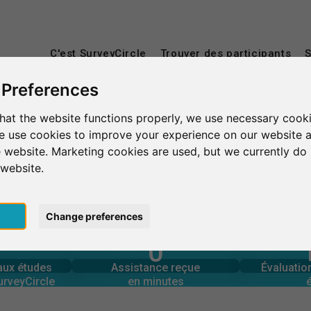
C'est SurveyCircle
Trouver des participants
S
 Preferences
hat the website functions properly, we use necessary cooki
Haute École Albert Jacquard
we use cookies to improve your experience on our website 
 website. Marketing cookies are used, but we currently do 
 Jacquard
 website.
pt
Change preferences
0
urveyCircle
en minutes
Nombre 
 aux études
Assistance fournie
UP D'ŒIL
 aux études
Assistance reçue
Évaluati
0
urveyCircle
en minutes