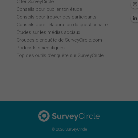
Citer SurveyCircle
Conseils pour publier ton étude
Conseils pour trouver des participants
Conseils pour l'élaboration du questionnaire
Études sur les médias sociaux
Groupes d'enquête de SurveyCircle.com
Podcasts scientifiques
Top des outils d'enquête sur SurveyCircle
© 2026 SurveyCircle