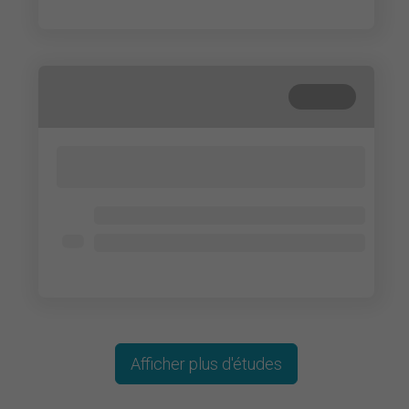
Lorem ipsum dolor
Terminé
Lorem ipsum dolor sit amet, consectetur
adipisicing elit. Cum, nemo?
Lorem ipsum dolor
Lorem ipsum dolor
Lorem ipsum dolor
Afficher plus d'études