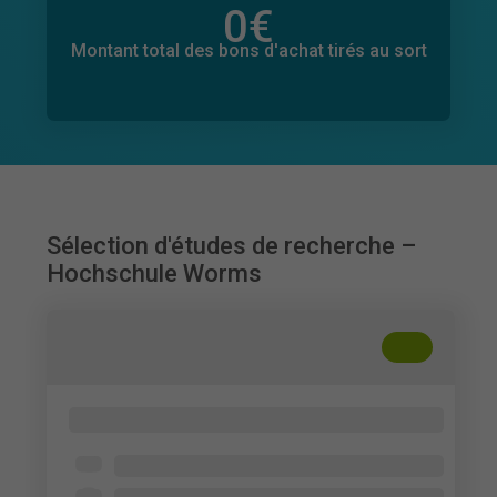
0
€
Montant total des dons promis
0
€
Montant total des bons d'achat tirés au sort
Sélection d'études de recherche –
Hochschule Worms
+
??
KI Label Effekt und dessen Auswirkungen
Ouvert à tous