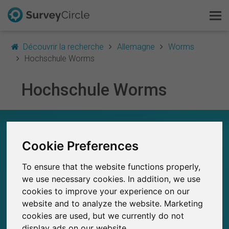
Découvrir la recherche
Allemagne
Worms
Hochschule Worms
Hochschule Worms
C'est SurveyCircle
Survey Ranking
HOCHSCHULE WORMS – EN UN COUP D'ŒIL
Explorer la recherche
Cookie Preferences
0
SurveyCircle
To ensure that the website functions properly,
Études récemment publiées sur
FAQ
Études publiées jusqu'à présent sur
0
we use necessary cookies. In addition, we use
SurveyCircle
cookies to improve your experience on our
S'inscrire gratuitement
website and to analyze the website. Marketing
cookies are used, but we currently do not
S'inscrire
display ads on our website.