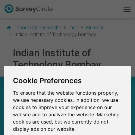
Découvrir la recherche
Inde
Mumbai
Indian Institute of Technology Bombay
Indian Institute of
C'est SurveyCircle
Technology Bombay
Survey Ranking
Cookie Preferences
Explorer la recherche
INDIAN INSTITUTE OF TECHNOLOGY BOMBAY
– EN UN COUP D'ŒIL
To ensure that the website functions properly,
FAQ
we use necessary cookies. In addition, we use
0
cookies to improve your experience on our
SurveyCircle
S'inscrire gratuitement
website and to analyze the website. Marketing
Études récemment publiées sur
Études publiées jusqu'à présent sur
0
cookies are used, but we currently do not
SurveyCircle
S'inscrire
display ads on our website.