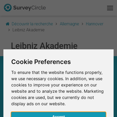
Découvrir la recherche
Allemagne
Hannover
Leibniz Akademie
C'est SurveyCircle
Leibniz Akademie
Survey Ranking
Cookie Preferences
LEIBNIZ AKADEMIE – EN UN COUP D'ŒIL
Explorer la recherche
To ensure that the website functions properly,
0
FAQ
we use necessary cookies. In addition, we use
SurveyCircle
cookies to improve your experience on our
Études récemment publiées sur
Études publiées jusqu'à présent sur
0
website and to analyze the website. Marketing
S'inscrire gratuitement
SurveyCircle
cookies are used, but we currently do not
display ads on our website.
S'inscrire
Accept