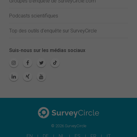
Groupes d'enquête de SurveyCircle.com
Podcasts scientifiques
Top des outils d'enquête sur SurveyCircle
Suis-nous sur les médias sociaux
© 2026 SurveyCircle
EN
DE
NL
ES
FR
IT