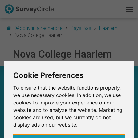
Découvrir la recherche
Pays-Bas
Haarlem
Nova College Haarlem
C'est SurveyCircle
Nova College Haarlem
Survey Ranking
Cookie Preferences
NOVA COLLEGE HAARLEM – EN UN COUP
Explorer la recherche
D'ŒIL
To ensure that the website functions properly,
FAQ
we use necessary cookies. In addition, we use
0
SurveyCircle
cookies to improve your experience on our
Études récemment publiées sur
Études publiées jusqu'à présent sur
S'inscrire gratuitement
0
website and to analyze the website. Marketing
SurveyCircle
cookies are used, but we currently do not
S'inscrire
display ads on our website.