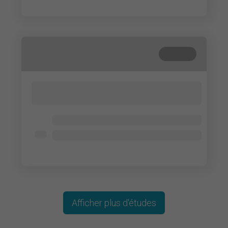
Lorem ipsum dolor
Terminé
Lorem ipsum dolor sit amet, consectetur
adipisicing elit. Cum, nemo?
Lorem ipsum dolor
Lorem ipsum dolor
Lorem ipsum dolor
Afficher plus d'études