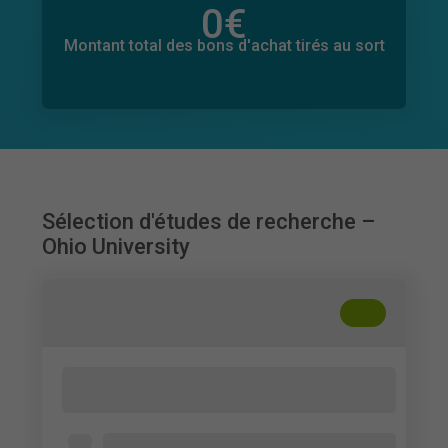
0
€
Montant total des dons promis
0
€
Montant total des bons d'achat tirés au sort
Sélection d'études de recherche –
Ohio University
+
??
Screen Time Study: Underclassmen vs.
Upperclassmen College Students
Ouvert à tous