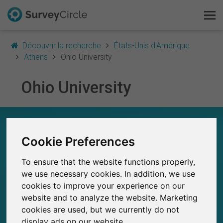
Découvrir la recherche
États-Unis d'Amérique
Athens
Ohio University
Ohio University
C'est SurveyCircle
Survey Ranking
OHIO UNIVERSITY – EN UN COUP D'ŒIL
Cookie Preferences
Explorer la recherche
0
SurveyCircle
To ensure that the website functions properly,
Études récemment publiées sur
FAQ
Études publiées jusqu'à présent sur
0
we use necessary cookies. In addition, we use
SurveyCircle
cookies to improve your experience on our
S'inscrire gratuitement
website and to analyze the website. Marketing
cookies are used, but we currently do not
S'inscrire
display ads on our website.