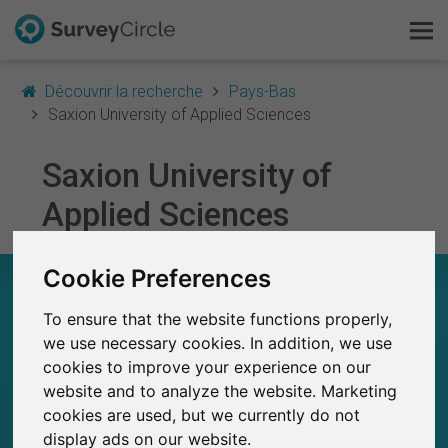
Découvrir la recherche
Pays-Bas
Saxion University of Applied Sciences
Saxion University of
C'est SurveyCircle
Applied Sciences
Survey Ranking
Cookie Preferences
Explorer la recherche
SAXION UNIVERSITY OF APPLIED SCIENCES –
EN UN COUP D'ŒIL
To ensure that the website functions properly,
FAQ
we use necessary cookies. In addition, we use
0
cookies to improve your experience on our
SurveyCircle
S'inscrire gratuitement
Études récemment publiées sur
Études publiées jusqu'à présent sur
website and to analyze the website. Marketing
0
SurveyCircle
cookies are used, but we currently do not
S'inscrire
display ads on our website.