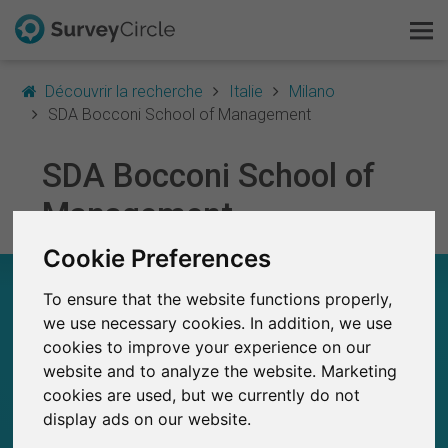
Découvrir la recherche
Italie
Milano
SDA Bocconi School of Management
C'est SurveyCircle
SDA Bocconi School of
Management
Survey Ranking
Cookie Preferences
Explorer la recherche
SDA BOCCONI SCHOOL OF MANAGEMENT –
To ensure that the website functions properly,
EN UN COUP D'ŒIL
FAQ
we use necessary cookies. In addition, we use
cookies to improve your experience on our
0
S'inscrire gratuitement
SurveyCircle
website and to analyze the website. Marketing
Études récemment publiées sur
Études publiées jusqu'à présent sur
cookies are used, but we currently do not
0
SurveyCircle
S'inscrire
display ads on our website.