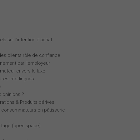
ls sur l'intention d'achat
des clients rôle de confiance
gnement par l'employeur
ateur envers le luxe
tres interlingues
e
s opinions ?
rations & Produits dérivés
es consommateurs en pâtisserie
partagé (open space)