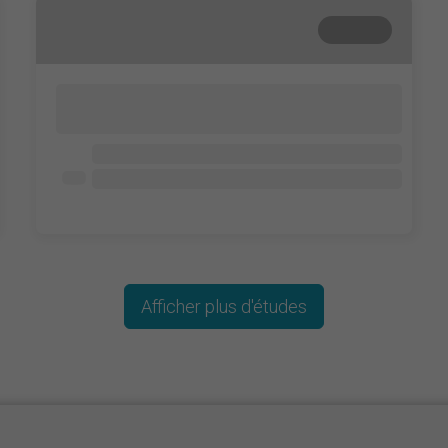
Terminé
Lorem ipsum dolor sit amet, consectetur
adipisicing elit. Cum, nemo?
Lorem ipsum dolor
Lorem ipsum dolor
Lorem ipsum dolor
Afficher plus d'études