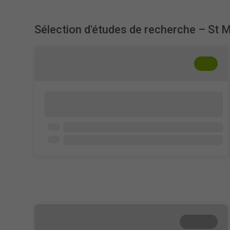
Sélection d'études de recherche – St 
+
??
Evaluation of Eyewitness Evidence in
Fictional Criminal Cases
Adults aged 18-75 who are fluent in English
11 - 15 min
Terminé