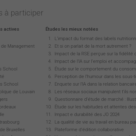
 à participer
s actives
Études les mieux notées
L'impact du format des labels nutritionne
e de Management
Et si on parlait de la mort autrement ?
Impact de la RSE perçue sur la fidélité 
Impact de l'IA sur l'emploi et accompa
s School
Étude sur le comportement du consomm
té
Perception de l'humour dans les sous-ti
s School
Enquete sur l'IA dans la relation bancair
olique de Louvain
Les réseaux sociaux manipulent t'ils no
gers
Questionnaire d'étude de marché : Illust
Bordeaux
Étude sur les habitudes et attentes d
lle
Impact e durabilité des JO 2024
Strasbourg
La qualité de vie au travail en bureau 
 de Bruxelles
Plateforme d'édition collaborative