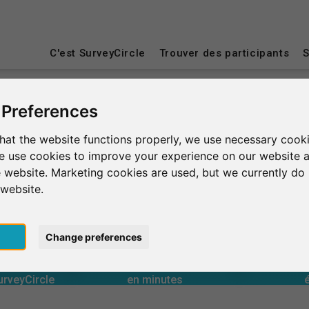
C'est SurveyCircle
Trouver des participants
S
 Preferences
eterre
Twickenham
St Mary's University Twickenham Lon
hat the website functions properly, we use necessary cooki
we use cookies to improve your experience on our website 
ity Twickenham London
 website. Marketing cookies are used, but we currently do 
 website.
pt
Change preferences
0
urveyCircle
en minutes
Nombre 
 aux études
Assistance fournie
 – EN UN COUP D'ŒIL
 aux études
Assistance reçue
Évaluati
0
urveyCircle
en minutes