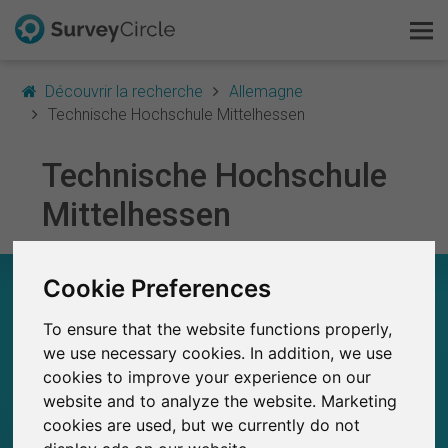
Découvrir la recherche
Allemagne
Technische Hochschule Mittelhessen
Technische Hochschule
C'est SurveyCircle
Mittelhessen
Survey Ranking
Explorer la recherche
Cookie Preferences
TECHNISCHE HOCHSCHULE MITTELHESSEN
– EN UN COUP D'ŒIL
To ensure that the website functions properly,
FAQ
we use necessary cookies. In addition, we use
0
SurveyCircle
cookies to improve your experience on our
S'inscrire gratuitement
Études récemment publiées sur
Études publiées jusqu'à présent sur
0
website and to analyze the website. Marketing
SurveyCircle
cookies are used, but we currently do not
S'inscrire