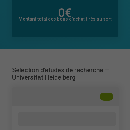
0
€
Montant total des dons promis
0
€
Montant total des bons d'achat tirés au sort
Sélection d'études de recherche –
Universität Heidelberg
+
??
Technologische Tools für die
Kommunikation und Zusammenarbeit