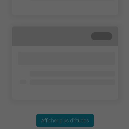
Lorem ipsum dolor
Terminé
Lorem ipsum dolor sit amet, consectetur
adipisicing elit. Cum, nemo?
Lorem ipsum dolor
Lorem ipsum dolor
Lorem ipsum dolor
Afficher plus d'études