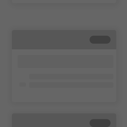
Terminé
Lorem ipsum dolor sit amet, consectetur
adipisicing elit. Cum, nemo?
Lorem ipsum dolor
Lorem ipsum dolor
Lorem ipsum dolor
Terminé