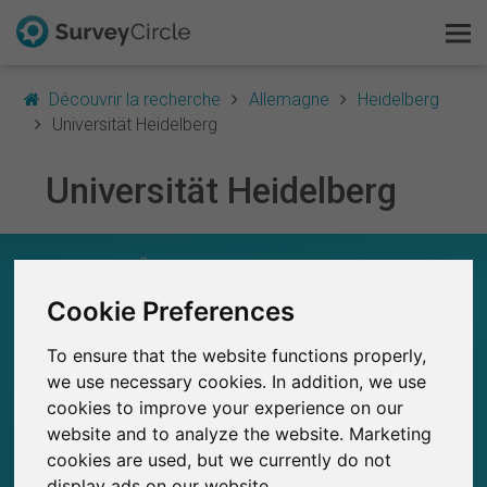
Découvrir la recherche
Allemagne
Heidelberg
Universität Heidelberg
Universität Heidelberg
C'est SurveyCircle
Survey Ranking
UNIVERSITÄT HEIDELBERG – EN UN COUP
D'ŒIL
Explorer la recherche
Cookie Preferences
0
To ensure that the website functions properly,
SurveyCircle
FAQ
Études récemment publiées sur
we use necessary cookies. In addition, we use
Études publiées jusqu'à présent sur
0
SurveyCircle
cookies to improve your experience on our
S'inscrire gratuitement
website and to analyze the website. Marketing
cookies are used, but we currently do not
S'inscrire
display ads on our website.