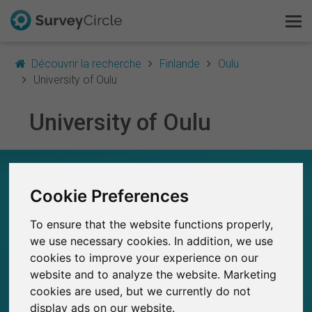
Découvrir la recherche
Finlande
Oulu
University of Oulu
University of Oulu
C'est SurveyCircle
Survey Ranking
UNIVERSITY OF OULU – EN UN COUP D'ŒIL
Cookie Preferences
Explorer la recherche
0
SurveyCircle
To ensure that the website functions properly,
FAQ
Études récemment publiées sur
Études publiées jusqu'à présent sur
0
we use necessary cookies. In addition, we use
SurveyCircle
cookies to improve your experience on our
S'inscrire gratuitement
website and to analyze the website. Marketing
cookies are used, but we currently do not
S'inscrire
display ads on our website.