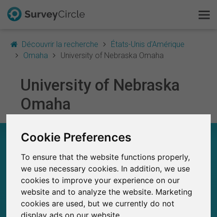
Découvrir la recherche
États-Unis d'Amérique
Omaha
University of Nebraska Omaha
University of Nebraska
C'est SurveyCircle
Omaha
Survey Ranking
Cookie Preferences
Explorer la recherche
UNIVERSITY OF NEBRASKA OMAHA – EN UN
COUP D'ŒIL
To ensure that the website functions properly,
FAQ
we use necessary cookies. In addition, we use
0
SurveyCircle
cookies to improve your experience on our
S'inscrire gratuitement
Études récemment publiées sur
Études publiées jusqu'à présent sur
0
website and to analyze the website. Marketing
SurveyCircle
cookies are used, but we currently do not
S'inscrire
display ads on our website.