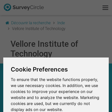
Découvrir la recherche
Inde
Vellore Institute of Technology
Vellore Institute of
C'est SurveyCircle
Technology
Survey Ranking
Cookie Preferences
Explorer la recherche
VELLORE INSTITUTE OF TECHNOLOGY – EN
UN COUP D'ŒIL
To ensure that the website functions properly,
FAQ
we use necessary cookies. In addition, we use
0
cookies to improve your experience on our
SurveyCircle
S'inscrire gratuitement
Études récemment publiées sur
website and to analyze the website. Marketing
Études publiées jusqu'à présent sur
0
SurveyCircle
cookies are used, but we currently do not
S'inscrire
display ads on our website.