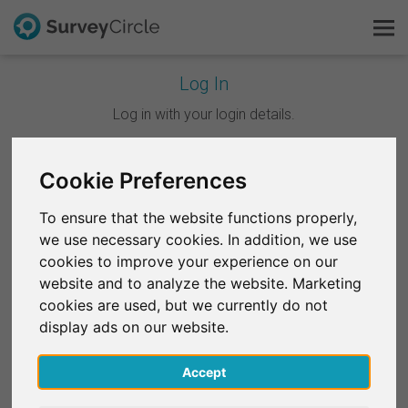
Log In
C'est SurveyCircle
Log in with your login details.
Survey Ranking
Continuer avec Google
Cookie Preferences
Explorer la recherche
To ensure that the website functions properly,
Continuer avec Facebook
we use necessary cookies. In addition, we use
FAQ
cookies to improve your experience on our
website and to analyze the website. Marketing
OU
S'inscrire gratuitement
cookies are used, but we currently do not
E-mail
*
display ads on our website.
S'inscrire
Accept
English
Mot de passe
*