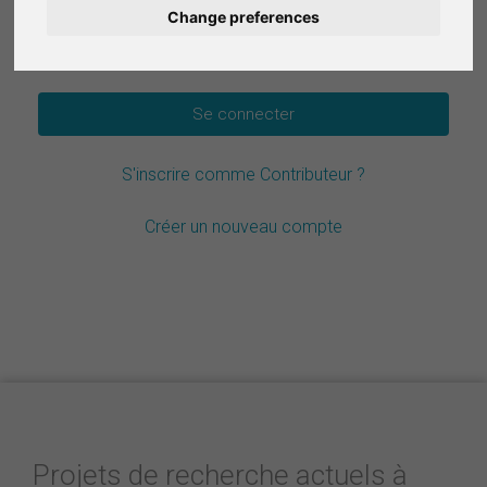
Change preferences
Deutsch
Mot de passe oublié ?
Nederlands
Español
S'inscrire comme Contributeur ?
Italiano
Créer un nouveau compte
Projets de recherche actuels à