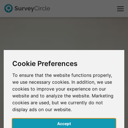
C'est SurveyCircle
Survey Ranking
Cookie Preferences
Explorer la recherche
To ensure that the website functions properly,
we use necessary cookies. In addition, we use
FAQ
cookies to improve your experience on our
website and to analyze the website. Marketing
S'inscrire gratuitement
cookies are used, but we currently do not
display ads on our website.
S'inscrire
Accept
English