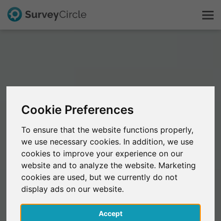
C'est SurveyCircle
Survey Ranking
Cookie Preferences
Explorer la recherche
To ensure that the website functions properly,
we use necessary cookies. In addition, we use
FAQ
cookies to improve your experience on our
website and to analyze the website. Marketing
S'inscrire gratuitement
cookies are used, but we currently do not
display ads on our website.
S'inscrire
Accept
English