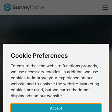
C'est SurveyCircle
Survey Ranking
Cookie Preferences
Explorer la recherche
To ensure that the website functions properly,
we use necessary cookies. In addition, we use
FAQ
cookies to improve your experience on our
website and to analyze the website. Marketing
S'inscrire gratuitement
cookies are used, but we currently do not
display ads on our website.
S'inscrire
Accept
English