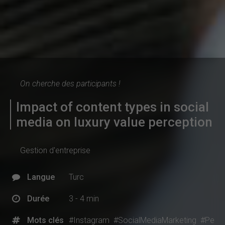
On cherche des participants !
Impact of content types in social
media on luxury value perception
Gestion d'entreprise
Langue
Turc
Durée
3 - 4 min
Mots clés
#Instagram
#SocialMediaMarketing
#Pe