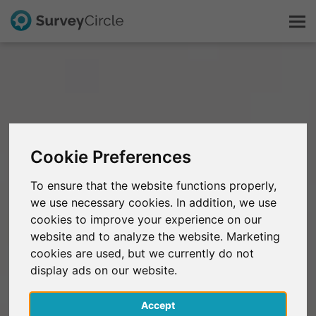
C'est SurveyCircle
Survey Ranking
Cookie Preferences
Explorer la recherche
To ensure that the website functions properly,
we use necessary cookies. In addition, we use
FAQ
cookies to improve your experience on our
website and to analyze the website. Marketing
S'inscrire gratuitement
cookies are used, but we currently do not
display ads on our website.
S'inscrire
Accept
English