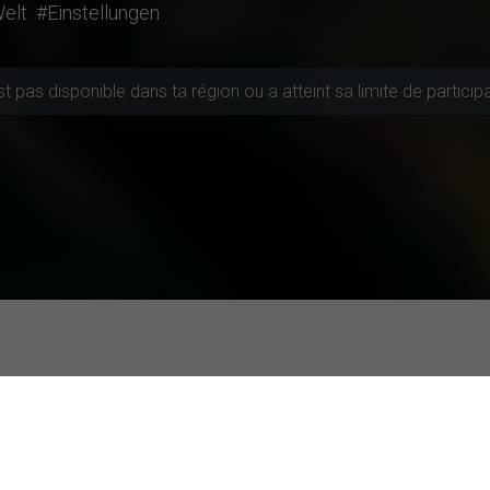
Welt
#Einstellungen
 pas disponible dans ta région ou a atteint sa limite de particip
 à participer
s actives
Études les mieux notées
L'impact du format des labels nutritionne