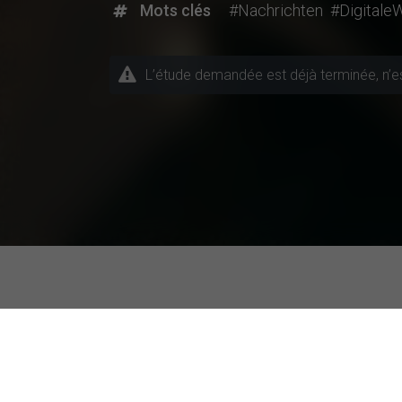
Mots clés
#Nachrichten
#Digitale
L’étude demandée est déjà terminée, n’est
Projets de recherche actuels
Sujets / Domaines d'études
Universités plu
Autre domaine d'études
EFAP Paris