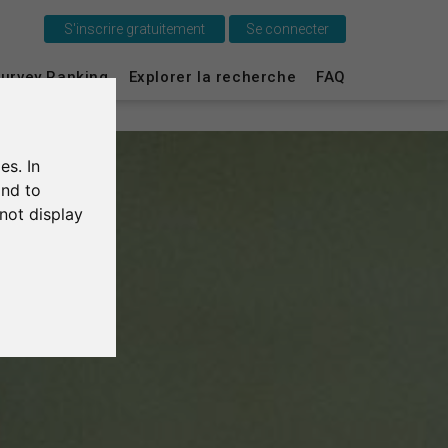
S'inscrire gratuitement
Se connecter
C'est SurveyCircle
urvey Ranking
Explorer la recherche
FAQ
Survey Ranking
es. In
Explorer la recherche
and to
not display
FAQ
S'inscrire gratuitement
S'inscrire
English
Deutsch