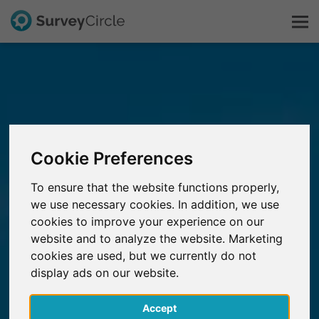
C'est SurveyCircle
Survey Ranking
Cookie Preferences
Explorer la recherche
To ensure that the website functions properly,
we use necessary cookies. In addition, we use
FAQ
cookies to improve your experience on our
website and to analyze the website. Marketing
S'inscrire gratuitement
cookies are used, but we currently do not
display ads on our website.
S'inscrire
Accept
English