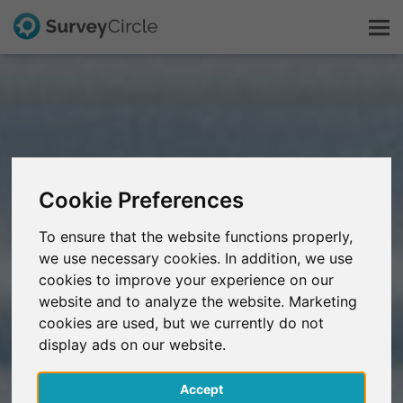
C'est SurveyCircle
Survey Ranking
Cookie Preferences
Explorer la recherche
To ensure that the website functions properly,
we use necessary cookies. In addition, we use
FAQ
cookies to improve your experience on our
website and to analyze the website. Marketing
S'inscrire gratuitement
cookies are used, but we currently do not
display ads on our website.
S'inscrire
Accept
English