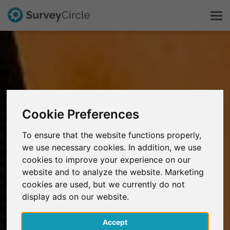
C'est SurveyCircle
Survey Ranking
Cookie Preferences
Explorer la recherche
To ensure that the website functions properly,
we use necessary cookies. In addition, we use
FAQ
cookies to improve your experience on our
website and to analyze the website. Marketing
S'inscrire gratuitement
cookies are used, but we currently do not
display ads on our website.
S'inscrire
Accept
English