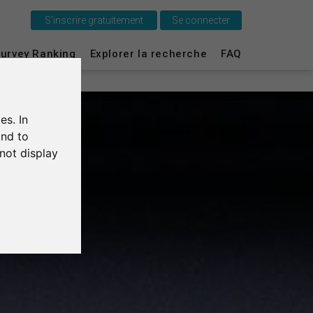
S'inscrire gratuitement
Se connecter
urvey Ranking
Explorer la recherche
FAQ
C'est SurveyCircle
Survey Ranking
es. In
Explorer la recherche
and to
not display
FAQ
S'inscrire gratuitement
S'inscrire
English
Deutsch