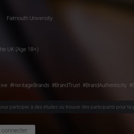
Falmouth University
 the UK (Age 18+)
ive
#HeritageBrands
#BrandTrust
#BrandAuthenticity
#S
pour participer à des études ou trouver des participants pour ta 
 connecter