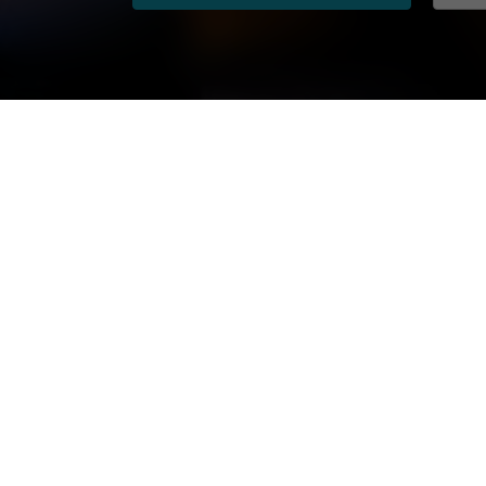
Projets de recherche actuels
Sujets / Domaines d'études
Universités plu
Autre domaine d'études
Grenoble Écol
Design
IAE France
Économie politique
INSEEC
Éducation
KEDGE Busines
Gestion d'entreprise
Le CNAM