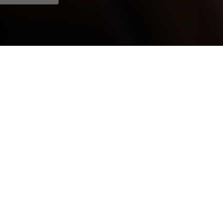
 à participer
s actives
Études les mieux notées
e de Management
L'impact du format des labels nutritionne
La reproduction et renforcement des iné
Et si on parlait de la mort autrement ?
s School
Impact de l'IA sur l'emploi et accompa
Impact de la RSE perçue sur la fidélité 