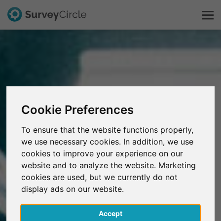
C'est SurveyCircle
Survey Ranking
Cookie Preferences
Explorer la recherche
To ensure that the website functions properly,
we use necessary cookies. In addition, we use
FAQ
cookies to improve your experience on our
website and to analyze the website. Marketing
S'inscrire gratuitement
cookies are used, but we currently do not
display ads on our website.
S'inscrire
Accept
English