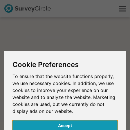
C'est SurveyCircle
Survey Ranking
Cookie Preferences
Explorer la recherche
To ensure that the website functions properly,
we use necessary cookies. In addition, we use
FAQ
cookies to improve your experience on our
website and to analyze the website. Marketing
S'inscrire gratuitement
cookies are used, but we currently do not
display ads on our website.
S'inscrire
Accept
English