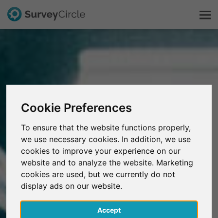
C'est SurveyCircle
Survey Ranking
Cookie Preferences
Explorer la recherche
To ensure that the website functions properly,
we use necessary cookies. In addition, we use
FAQ
cookies to improve your experience on our
website and to analyze the website. Marketing
S'inscrire gratuitement
cookies are used, but we currently do not
display ads on our website.
S'inscrire
Accept
English