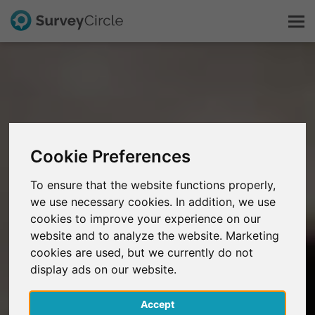
C'est SurveyCircle
Survey Ranking
Cookie Preferences
Explorer la recherche
To ensure that the website functions properly,
we use necessary cookies. In addition, we use
FAQ
cookies to improve your experience on our
website and to analyze the website. Marketing
S'inscrire gratuitement
cookies are used, but we currently do not
display ads on our website.
S'inscrire
Accept
English