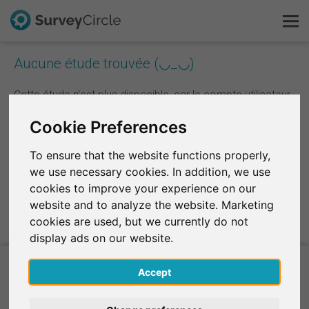
Aucune étude trouvée (◡_◡)
C'est SurveyCircle
Cette étude n’est plus disponible, car le compte utilisateur
associé n’existe plus.
Survey Ranking
Cookie Preferences
Explorer la recherche
To ensure that the website functions properly,
Vers le Survey Ranking
we use necessary cookies. In addition, we use
FAQ
cookies to improve your experience on our
website and to analyze the website. Marketing
S'inscrire gratuitement
cookies are used, but we currently do not
display ads on our website.
S'inscrire
Accept
English
Projets de recherche actuels à