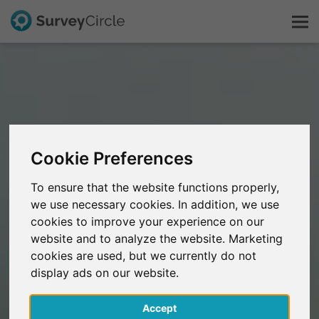
C'est SurveyCircle
Survey Ranking
Cookie Preferences
Explorer la recherche
To ensure that the website functions properly,
we use necessary cookies. In addition, we use
FAQ
cookies to improve your experience on our
website and to analyze the website. Marketing
S'inscrire gratuitement
cookies are used, but we currently do not
display ads on our website.
S'inscrire
Accept
English