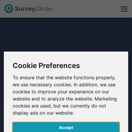
C'est SurveyCircle
Survey Ranking
Cookie Preferences
Explorer la recherche
To ensure that the website functions properly,
we use necessary cookies. In addition, we use
FAQ
cookies to improve your experience on our
website and to analyze the website. Marketing
S'inscrire gratuitement
cookies are used, but we currently do not
display ads on our website.
S'inscrire
Accept
English