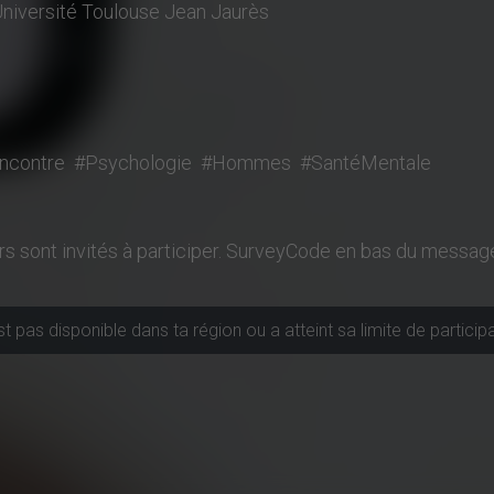
niversité Toulouse Jean Jaurès
ncontre
#Psychologie
#Hommes
#SantéMentale
urs sont invités à participer. SurveyCode en bas du message
 pas disponible dans ta région ou a atteint sa limite de particip