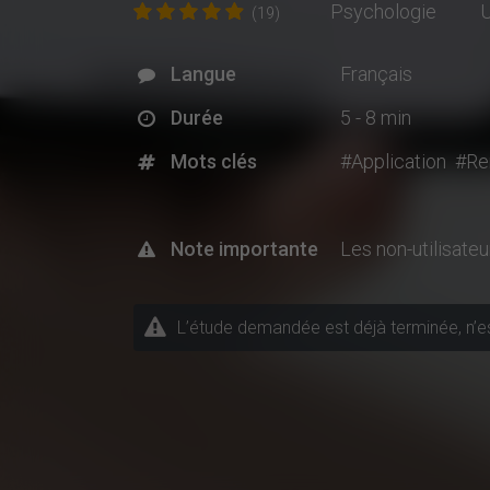
Psychologie
U
(19)
Langue
Français
Durée
5 - 8 min
Mots clés
#Application
#Re
Note importante
Les non-utilisate
L’étude demandée est déjà terminée, n’est