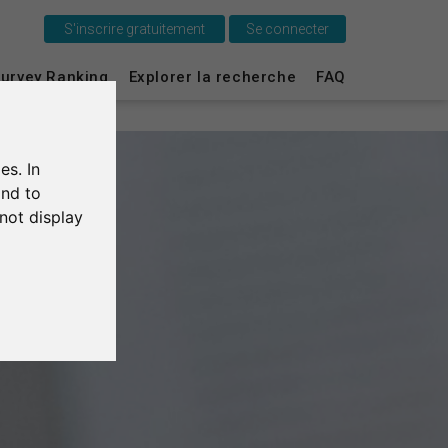
S'inscrire gratuitement
Se connecter
urvey Ranking
Explorer la recherche
FAQ
C'est SurveyCircle
Survey Ranking
es. In
Explorer la recherche
and to
not display
FAQ
S'inscrire gratuitement
S'inscrire
English
Deutsch