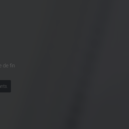
 de fin
ants.