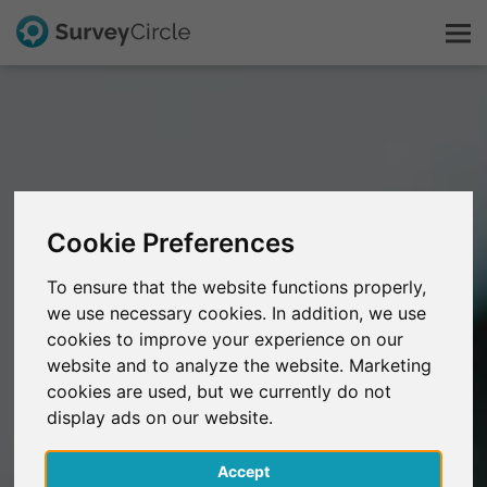
C'est SurveyCircle
Survey Ranking
Cookie Preferences
Explorer la recherche
To ensure that the website functions properly,
we use necessary cookies. In addition, we use
FAQ
cookies to improve your experience on our
website and to analyze the website. Marketing
S'inscrire gratuitement
cookies are used, but we currently do not
display ads on our website.
S'inscrire
Accept
English