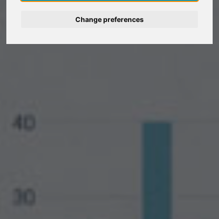
Deutsch
Change preferences
Nederlands
Español
Italiano