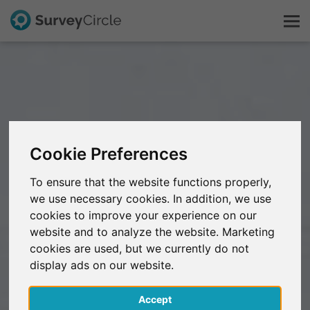
C'est SurveyCircle
Survey Ranking
Cookie Preferences
Explorer la recherche
To ensure that the website functions properly,
we use necessary cookies. In addition, we use
FAQ
cookies to improve your experience on our
website and to analyze the website. Marketing
S'inscrire gratuitement
cookies are used, but we currently do not
display ads on our website.
S'inscrire
Accept
English