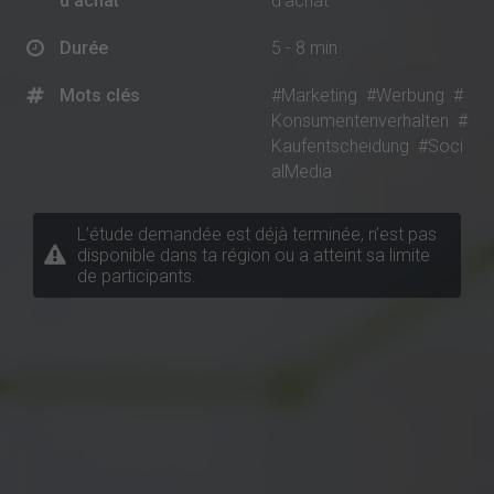
d'achat
d'achat
Durée
5 - 8 min
Mots clés
#Marketing
#Werbung
#
Konsumentenverhalten
#
Kaufentscheidung
#Soci
alMedia
L’étude demandée est déjà terminée, n’est pas
disponible dans ta région ou a atteint sa limite
de participants.