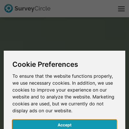
C'est SurveyCircle
Survey Ranking
Cookie Preferences
Explorer la recherche
To ensure that the website functions properly,
we use necessary cookies. In addition, we use
FAQ
cookies to improve your experience on our
website and to analyze the website. Marketing
S'inscrire gratuitement
cookies are used, but we currently do not
display ads on our website.
S'inscrire
Accept
English